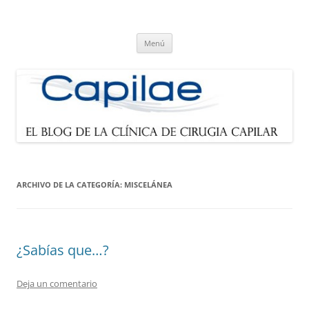
Blog de Capilae.es
Noticias sobre cirugía capilar y trasplante de pelo
Saltar
Menú
al
contenido
ARCHIVO DE LA CATEGORÍA:
MISCELÁNEA
¿Sabías que…?
Deja un comentario