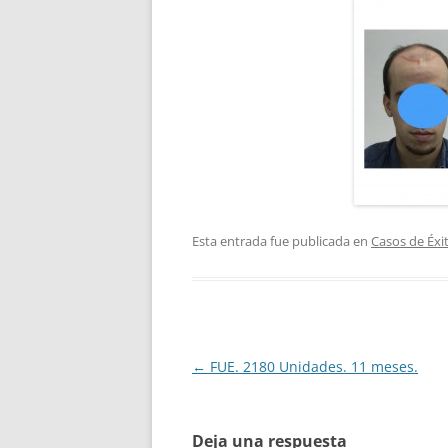
Esta entrada fue publicada en
Casos de Éxi
Navegación
←
FUE. 2180 Unidades. 11 meses.
de
entradas
Deja una respuesta