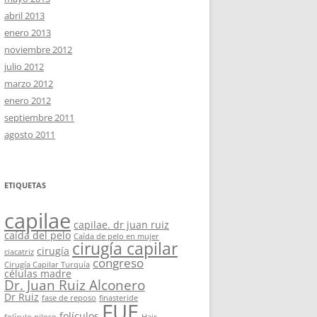
abril 2013
enero 2013
noviembre 2012
julio 2012
marzo 2012
enero 2012
septiembre 2011
agosto 2011
ETIQUETAS
capilae
capilae. dr juan ruiz
caída del pelo
Caída de pelo en mujer
cirugía capilar
cirugía
ciacatriz
congreso
Cirugía Capilar Turquía
células madre
Dr. Juan Ruiz Alconero
Dr Ruiz
fase de reposo
finasteride
FUE
folículos