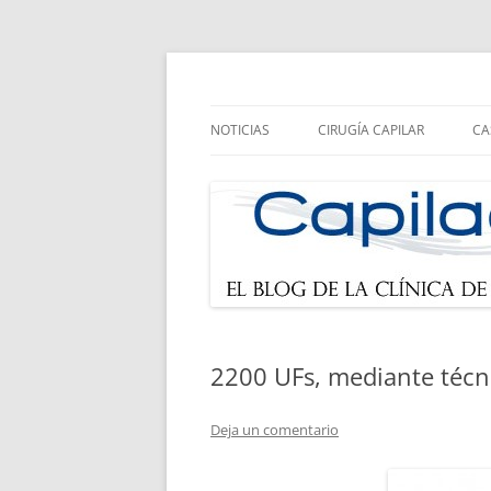
Noticias sobre cirugía capilar y trasplante d
Blog de Capilae.es
NOTICIAS
CIRUGÍA CAPILAR
CA
CIRUGÍA FUSS
CIRUGÍA FUE
RECOMENDACIONES
2200 UFs, mediante técn
Deja un comentario