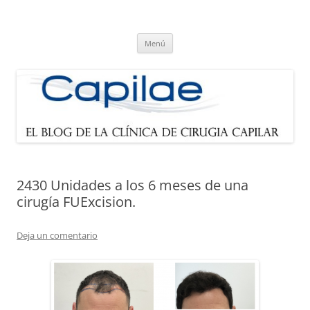
Blog de Capilae.es
Noticias sobre cirugía capilar y trasplante de pelo
Saltar
Menú
al
contenido
2430 Unidades a los 6 meses de una
cirugía FUExcision.
Deja un comentario