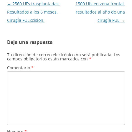
Navegación
←
2560 UFs trasplantadas.
1500 Ufs en zona frontal.
de
Resultados a los 6 meses.
resultados al año de una
entradas
Cirugía FUExcision.
cirugía FUE
→
Deja una respuesta
Tu dirección de correo electrónico no será publicada.
Los
campos obligatorios están marcados con
*
Comentario
*
Nombre
*