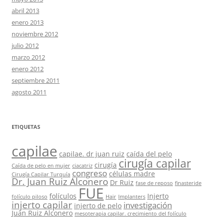
abril 2013
enero 2013
noviembre 2012
julio 2012
marzo 2012
enero 2012
septiembre 2011
agosto 2011
ETIQUETAS
capilae
capilae. dr juan ruiz
caída del pelo
cirugía capilar
cirugía
Caída de pelo en mujer
ciacatriz
congreso
células madre
Cirugía Capilar Turquía
Dr. Juan Ruiz Alconero
Dr Ruiz
fase de reposo
finasteride
FUE
folículos
Injerto
folículo piloso
Hair
Implanters
injerto capilar
investigación
injerto de pelo
Juan Ruiz Alconero
mesoterapia capilar. crecimiento del folículo