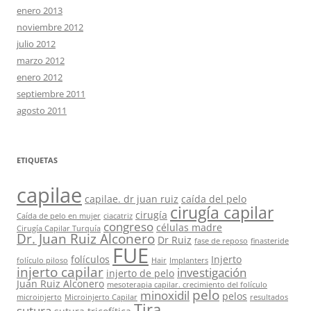
enero 2013
noviembre 2012
julio 2012
marzo 2012
enero 2012
septiembre 2011
agosto 2011
ETIQUETAS
capilae
capilae. dr juan ruiz
caída del pelo
cirugía capilar
cirugía
Caída de pelo en mujer
ciacatriz
congreso
células madre
Cirugía Capilar Turquía
Dr. Juan Ruiz Alconero
Dr Ruiz
fase de reposo
finasteride
FUE
folículos
Injerto
folículo piloso
Hair
Implanters
injerto capilar
investigación
injerto de pelo
Juan Ruiz Alconero
mesoterapia capilar. crecimiento del folículo
pelo
minoxidil
pelos
microinjerto
Microinjerto Capilar
resultados
Tira
sutura