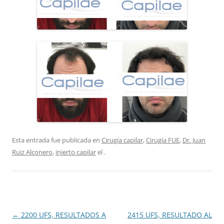
Esta entrada fue publicada en
Cirugía capilar
,
Cirugía FUE
,
Dr. Juan
Ruiz Alconero
,
injerto capilar
el
.
Navegación
←
2200 UFS, RESULTADOS A
2415 UFS, RESULTADO AL