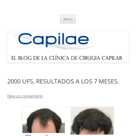
Blog de Capilae.es
Noticias sobre cirugía capilar y trasplante de pelo
Saltar
Menú
al
contenido
2000 UFS, RESULTADOS A LOS 7 MESES.
Deja un comentario