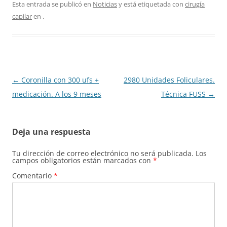
Esta entrada se publicó en
Noticias
y está etiquetada con
cirugía
capilar
en
.
Navegación
←
Coronilla con 300 ufs +
2980 Unidades Foliculares.
de
medicación. A los 9 meses
Técnica FUSS
→
entradas
Deja una respuesta
Tu dirección de correo electrónico no será publicada.
Los
campos obligatorios están marcados con
*
Comentario
*